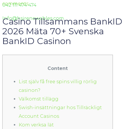
comments
042 111 474 474
Info@hsirenewables.com
Casino Tillsammans BankID
2026 Mäta 70+ Svenska
BankID Casinon
Content
List själv få free spins villig rörlig
casinon?
Välkomst tillägg
Swish-insättningar hos Tillräckligt
Account Casinos
Kom verksa lät