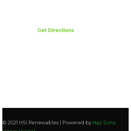
Office 122-D Gulberg II Lahore
Email info@hsirenewables.com
Phone 042 111 474 474
Get Directions
© 2021 HSI Renewables | Powered by
Haji Sons