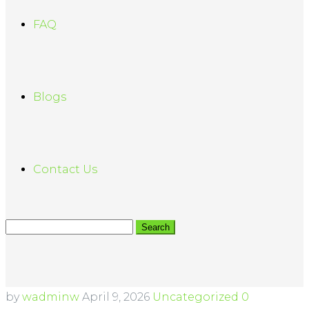
FAQ
Blogs
Contact Us
by
wadminw
April 9, 2026
Uncategorized
0