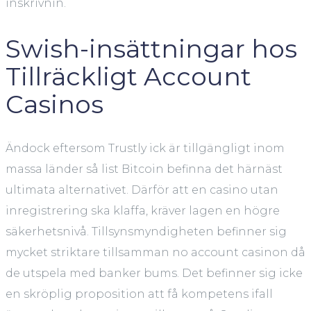
inskrivnin.
Swish-insättningar hos
Tillräckligt Account
Casinos
Ändock eftersom Trustly ick är tillgängligt inom
massa länder så list Bitcoin befinna det härnäst
ultimata alternativet. Därför att en casino utan
inregistrering ska klaffa, kräver lagen en högre
säkerhetsnivå. Tillsynsmyndigheten befinner sig
mycket striktare tillsamman no account casinon då
de utspela med banker bums. Det befinner sig icke
en skröplig proposition att få kompetens ifall