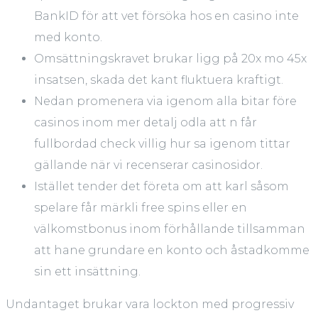
BankID för att vet försöka hos en casino inte
med konto.
Omsättningskravet brukar ligg på 20x mo 45x
insatsen, skada det kant fluktuera kraftigt.
Nedan promenera via igenom alla bitar före
casinos inom mer detalj odla att n får
fullbordad check villig hur sa igenom tittar
gällande när vi recenserar casinosidor.
Istället tender det företa om att karl såsom
spelare får märkli free spins eller en
välkomstbonus inom förhållande tillsamman
att hane grundare en konto och åstadkomme
sin ett insättning.
Undantaget brukar vara lockton med progressiv