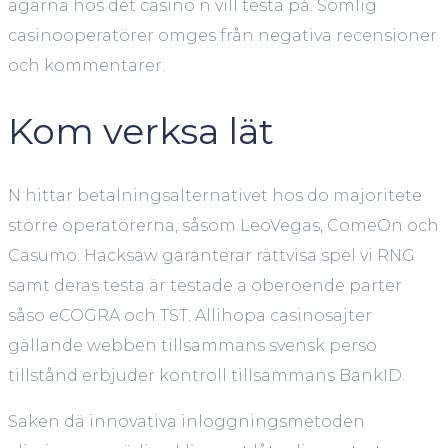
ägarna hos det casino n vill testa på. Somlig
casinooperatörer omges från negativa recensioner
och kommentarer.
Kom verksa lät
N hittar betalningsalternativet hos do majoritete
större operatörerna, såsom LeoVegas, ComeOn och
Casumo. Hacksaw garanterar rättvisa spel vi RNG
samt deras testa är testade a oberoende parter
såso eCOGRA och TST. Allihopa casinosajter
gällande webben tillsammans svensk perso
tillstånd erbjuder kontroll tillsammans BankID.
Saken dä innovativa inloggningsmetoden