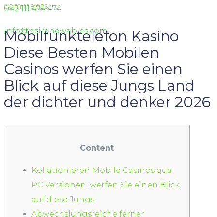
comments
042 111 474 474
Info@hsirenewables.com
Mobilfunktelefon Kasino
Diese Besten Mobilen
Casinos werfen Sie einen
Blick auf diese Jungs Land
der dichter und denker 2026
Content
Kollationieren Mobile Casinos qua
PC Versionen: werfen Sie einen Blick
auf diese Jungs
Abwechslungsreiche ferner