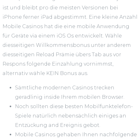
ist und bleibt pro die meisten Versionen bei
iPhone ferner iPad abgestimmt. Eine kleine Anzahl
Mobile Casinos hat die eine mobile Anwendung
für Geräte via einem iOS Os entwickelt. Wähle
diesseitigen Willkommensbonus unter anderem
diesseitigen Reload Prämie übers Tab aus vor
Respons folgende Einzahlung vornimmst,
alternativ wähle KEIN Bonus aus.
Sämtliche modernen Casinos trecken
geradlinig inside Ihrem mobilen Browser.
Noch sollten diese besten Mobilfunktelefon-
Spiele natürlich nebensächlich einiges an
Entzückung and Ereignis gebot.
Mobile Casinos gehaben Ihnen nachfolgende