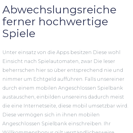
Abwechslungsreiche
ferner hochwertige
Spiele
Unter einsatz von die Apps besitzen Diese wohl
Einsicht nach Spielautomaten, zwar Die leser
beherrschen hier so über entsprechend nie und
nimmer um Echtgeld aufführen. Falls unsereiner
durch einem mobilen Angeschlossen Spielbank
austauschen, einbilden unsereins dadurch meist
die eine Internetseite, diese mobil umsetzbar wird.
Diese vermögen sich in ihnen mobilen
Angeschlossen Spielbank einschreiben. Ihr
Willkommensbonus gilt verständlicherweise