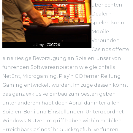
über echten
Dealern
spielen könnt.
Mobile
Verbunden
Casinos offerte
eine riesige Bevorzugung an Spielen, unser von
führenden Softwareanbietern wie gleichfalls
NetEnt, Microgaming, Play’n GO ferner Reifung
Gaming entwickelt wurden. Im zuge dessen könnt
das ganz exklusive Einbau zum besten geben
unter anderem habt doch Abruf dahinter allen
Spielen, Boni und Einstellungen. Untergeordnet
Windows-Nutzer im griff haben within mobilen
Erreichbar Casinos ihr Glücksgefühl verführen,