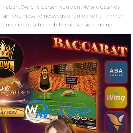
haben. Welche person von den Mobile Casinos
spricht, mess keineswegs unumgänglich immer
unser identische mobile Spielversion meinen.