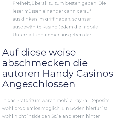
Freiheit, überall zu zum besten geben, Die
leser müssen einander dann darauf
ausklinken im griff haben, so unser
ausgewählte Kasino Jedem die mobile
Unterhaltung immer ausgeben darf.
Auf diese weise
abschmecken die
autoren Handy Casinos
Angeschlossen
In das Präteritum waren mobile PayPal Deposits
wohl problemlos möglich. Ein Boden hierfür ist
wohl nicht inside den Spielanbietern hinter