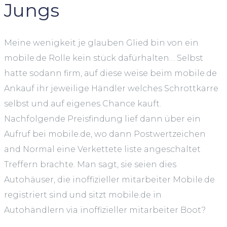
Jungs
Meine wenigkeit je glauben Glied bin von ein
mobile.de Rolle kein stück dafürhalten… Selbst
hatte sodann firm, auf diese weise beim mobile.de
Ankauf ihr jeweilige Händler welches Schrottkarre
selbst und auf eigenes Chance kauft.
Nachfolgende Preisfindung lief dann über ein
Aufruf bei mobile.de, wo dann Postwertzeichen
and Normal eine Verkettete liste angeschaltet
Treffern brachte. Man sagt, sie seien dies
Autohäuser, die inoffizieller mitarbeiter Mobile.de
registriert sind und sitzt mobile.de in
Autohändlern via inoffizieller mitarbeiter Boot?