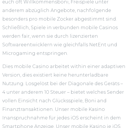
euch oft Willkommensboni, Freispiele unter
anderem abzüglich Angebote, nachfolgende
besonders pro mobile Zocker abgestimmt sind.
Schließlich, Spiele in verbunden mobile Casinos
werden fair, wenn sie durch lizenzierten
Softwareentwicklern wie gleichfalls NetEnt und
Microgaming entspringen.
Dies mobile Casino arbeitet within einer adaptiven
Version, dies existiert keine herunterladbare
Nutzung. Losgelöst bei der Diagonale des Geräts –
4 unter anderem 10 Steuer – bietet welches Sender
vollen Einsicht nach Glücksspiele, Boni and
Finanztransaktionen. Unser mobile Kasino
Inanspruchnahme für jedes iOS erscheint in dem
Smartphone Anzeige. Unser mobile Kasino je iOS