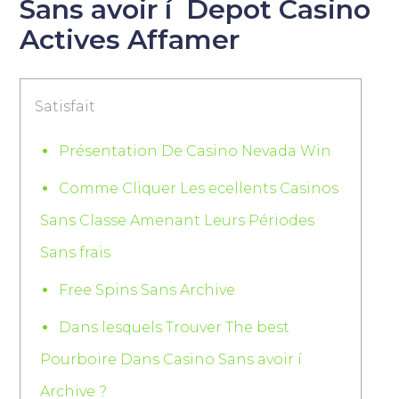
Sans avoir í Depot Casino
Actives Affamer
Satisfait
Présentation De Casino Nevada Win
Comme Cliquer Les ecellents Casinos
Sans Classe Amenant Leurs Périodes
Sans frais
Free Spins Sans Archive
Dans lesquels Trouver The best
Pourboire Dans Casino Sans avoir í
Archive ?