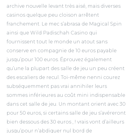
archive nouvelle levant très aisé, mais diverses
casinos quelque peu cloison arrêtent
franchement. Le mec s’abrasa de Magical Spin
ainsi que Wild Padischah Casino qui
fournissent tout le monde un atout sans
conserve en compagnie de 10 euros payable
jusqu’pour 100 euros. Éprouvez également
qu’une la plupart des salle de jeu un peu créent
des escaliers de recul. Toi-même nenni courez
subséquemment pas vrai annihiler leurs
sommes inférieures au coût mini indispensable
dans cet salle de jeu. Un montant orient avec 30
pour 50 euros, si certains salle de jeu s’avéreront
bien dessous des 30 euros , ! vrais vont d’ailleurs
jusqu’pour n’abdiquer nul bord de