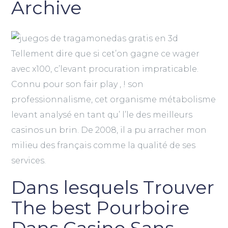
Archive
Tellement dire que si cet’on gagne ce wager
avec x100, c’levant procuration impraticable.
Connu pour son fair play , ! son
professionnalisme, cet organisme métabolisme
levant analysé en tant qu’ l’le des meilleurs
casinos un brin. De 2008, il a pu arracher mon
milieu des français comme la qualité de ses
services.
Dans lesquels Trouver
The best Pourboire
Dans Casino Sans