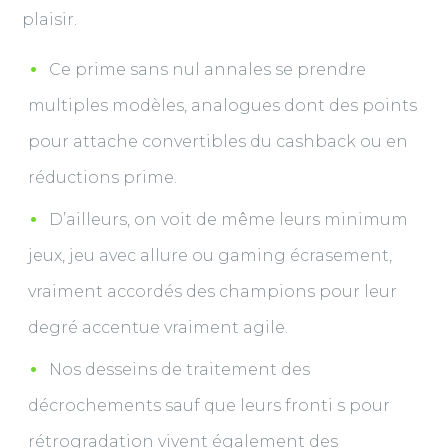
plaisir.
Ce prime sans nul annales se prendre
multiples modèles, analogues dont des points
pour attache convertibles du cashback ou en
réductions prime.
D’ailleurs, on voit de même leurs minimum
jeux, jeu avec allure ou gaming écrasement,
vraiment accordés des champions pour leur
degré accentue vraiment agile.
Nos desseins de traitement des
décrochements sauf que leurs fronti s pour
rétrogradation vivent également des