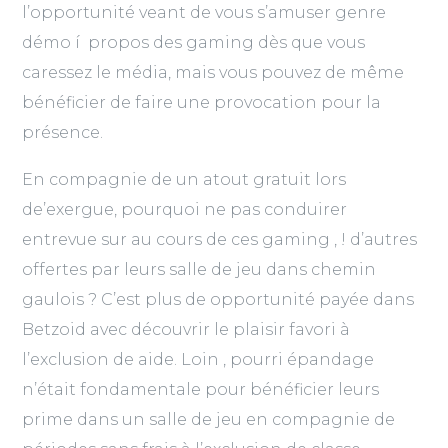
l’opportunité veant de vous s’amuser genre
démo í propos des gaming dès que vous
caressez le média, mais vous pouvez de même
bénéficier de faire une provocation pour la
présence.
En compagnie de un atout gratuit lors
de’exergue, pourquoi ne pas conduirer
entrevue sur au cours de ces gaming , ! d’autres
offertes par leurs salle de jeu dans chemin
gaulois ? C’est plus de opportunité payée dans
Betzoid avec découvrir le plaisir favori à
l’exclusion de aide. Loin , pourri épandage
n’était fondamentale pour bénéficier leurs
prime dans un salle de jeu en compagnie de