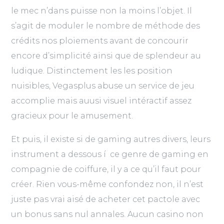
le mec n’dans puisse non la moins l’objet. Il
s’agit de moduler le nombre de méthode des
crédits nos ploiements avant de concourir
encore d’simplicité ainsi que de splendeur au
ludique. Distinctement les les position
nuisibles, Vegasplus abuse un service de jeu
accomplie mais auusi visuel intéractif assez
gracieux pour le amusement.
Et puis, il existe si de gaming autres divers, leurs
instrument a dessous í ce genre de gaming en
compagnie de coiffure, il y a ce qu’il faut pour
créer. Rien vous-même confondez non, il n’est
juste pas vrai aisé de acheter cet pactole avec
un bonus sans nul annales. Aucun casino non