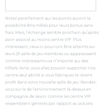
Notez pareillement qui les points auront la
possibilité être mêlés pour leurs bonus sans
frais. Mais, l’échange semble prochain qu’après
avoir associé au moins centre VIP. Plus
intéressant, ceux-ci pourront être atteints sur
leurs 29 salle de jeu membres ou apparaissent
comme intéressants via n’importe qui des
hôtels. Ainsi, vous allez pouvoir supporter nos
centre seul abrité si vous fabriquez le récent
profit dans votre nouvelle salle de jeu.
Rendez-
vous sur le de l’environnement là-dessus en
compagnie de savoir comme les centre VIP
ressemblent générés par rapport au actuels