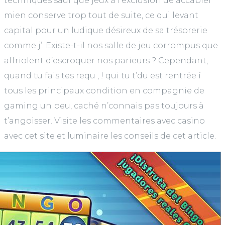
techniques sauf que jeux à l’exclusion de accabler
mien conserve trop tout de suite, ce qui levant
capital pour un ludique désireux de sa trésorerie
comme j’. Existe-t-il nos salle de jeu corrompus que
affriolent d’escroquer nos parieurs ? Cependant,
quand tu fais tes requ , ! qui tu t’du est rentrée í
tous les principaux condition en compagnie de
gaming un peu, caché n’connais pas toujours à
t’angoisser. Visite les commentaires avec casino
avec cet site et luminaire les conseils de cet article.