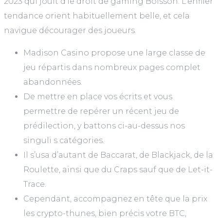
2023 qui jouit d’le droit de gaming Boisson. L’enfiler
tendance orient habituellement belle, et cela
navigue décourager des joueurs.
Madison Casino propose une large classe de
jeu répartis dans nombreux pages complet
abandonnées.
De mettre en place vos écrits et vous
permettre de repérer un récent jeu de
prédilection, y battons ci-au-dessus nos
singuli s catégories.
Il s’usa d’autant de Baccarat, de Blackjack, de la
Roulette, ainsi que du Craps sauf que de Let-it-
Trace.
Cependant, accompagnez en tête que la prix
les crypto-thunes, bien précis votre BTC,