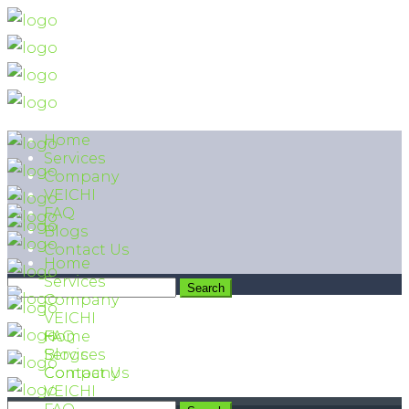
Home
Services
Company
VEICHI
FAQ
Blogs
Contact Us
Home
Services
Company
VEICHI
FAQ
Home
Blogs
Services
Contact Us
Company
VEICHI