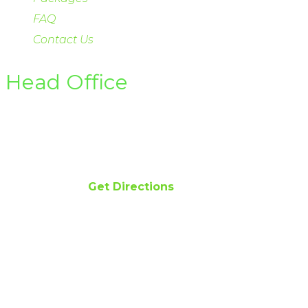
FAQ
Contact Us
Head Office
Office 122-D Gulberg II Lahore
Email info@hsirenewables.com
Phone 042 111 474 474
Get Directions