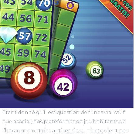
Étant donné qu’il est question de tunes vrai sauf
que asocial, nos plateformes de jeu habitants de
l’hexagone ont des antisepsies , ! n’accordent pas