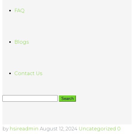
FAQ
Blogs
Contact Us
by
hsireadmin
August 12, 2024
Uncategorized
0