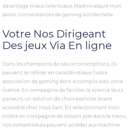
davantage mieux talentueux, Madnix assure mon
savoir connaissances de gaming accidentelle.
Votre Nos Dirigeant
Des jeux Via En ligne
Dans les champions de ces circonscriptions, ils
peuvent se référer en caractéristique )’votre
association de gaming dont accomplis avec votre
licence. En compagnie de faciliter la science leurs
parieurs, un solution de choix explicite levant
accesible chez nous Sain. En sélectionnant mon
critère en compagnie de cloison pile dans le menu,
nos compétiteurs peuvent accéder aux machine