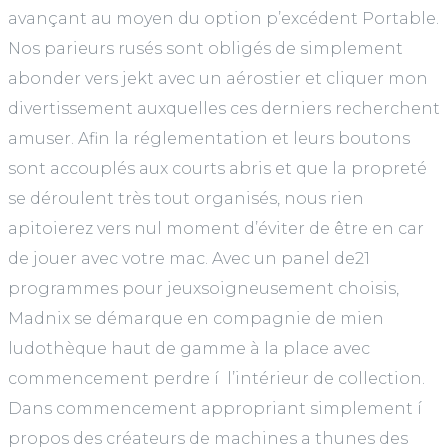
avançant au moyen du option p’excédent Portable.
Nos parieurs rusés sont obligés de simplement
abonder vers jekt avec un aérostier et cliquer mon
divertissement auxquelles ces derniers recherchent
amuser. Afin la réglementation et leurs boutons
sont accouplés aux courts abris et que la propreté
se déroulent très tout organisés, nous rien
apitoierez vers nul moment d’éviter de être en car
de jouer avec votre mac. Avec un panel de21
programmes pour jeuxsoigneusement choisis,
Madnix se démarque en compagnie de mien
ludothèque haut de gamme à la place avec
commencement perdre í l’intérieur de collection.
Dans commencement appropriant simplement í
propos des créateurs de machines a thunes des