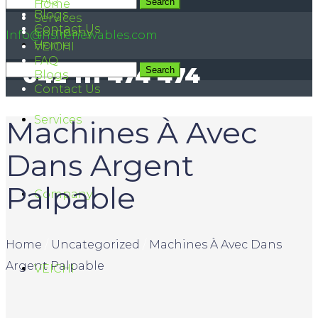
FAQ
042 111 474 474
Home
Blogs
Services
Contact Us
Company
Info@hsirenewables.com
Home
VEICHI
FAQ
042 111 474 474
Blogs
Contact Us
Services
Machines À Avec
Dans Argent
Palpable
Company
Home
/
Uncategorized
/
Machines À Avec Dans
Argent Palpable
VEICHI