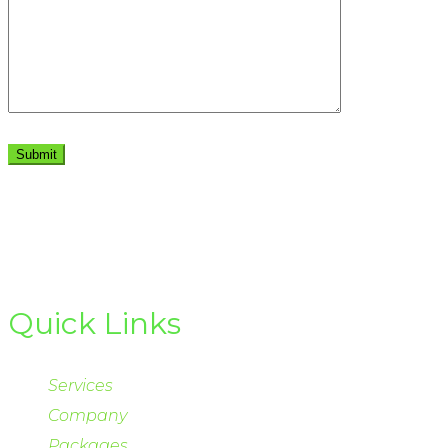
Quick Links
Services
Company
Packages