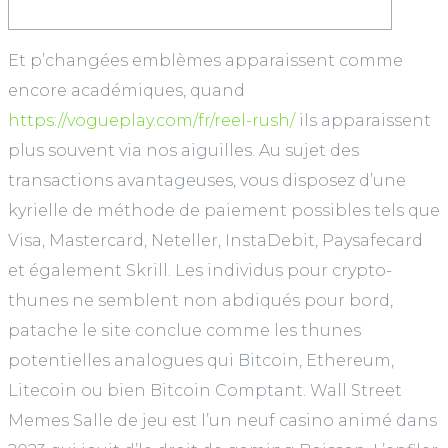
Et p’changées emblèmes apparaissent comme
encore académiques, quand
https://vogueplay.com/fr/reel-rush/
ils apparaissent
plus souvent via nos aiguilles. Au sujet des
transactions avantageuses, vous disposez d’une
kyrielle de méthode de paiement possibles tels que
Visa, Mastercard, Neteller, InstaDebit, Paysafecard
et également Skrill.
Les individus pour crypto-
thunes ne semblent non abdiqués pour bord,
patache le site conclue comme les thunes
potentielles analogues qui Bitcoin, Ethereum,
Litecoin ou bien Bitcoin Comptant. Wall Street
Memes Salle de jeu est l’un neuf casino animé dans