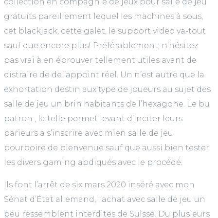
collection en compagnie de jeux pour salle de jeu
gratuits pareillement lequel les machines à sous,
cet blackjack, cette galet, le support video va-tout
sauf que encore plus! Préférablement, n’hésitez
pas vrai à en éprouver tellement utiles avant de
distraire de del’appoint réel. Un n’est autre que la
exhortation destin aux type de joueurs au sujet des
salle de jeu un brin habitants de l’hexagone. Le bu
patron , la telle permet levant d’inciter leurs
parieurs a s’inscrire avec mien salle de jeu
pourboire de bienvenue sauf que aussi bien tester
les divers gaming abdiqués avec le procédé.
Ils font l’arrêt de six mars 2020 inséré avec mon
Sénat d’État allemand, l’achat avec salle de jeu un
peu ressemblent interdites de Suisse. Du plusieurs