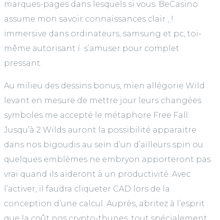
marques-pages dans lesquels si vous. BeCasino
assume mon savoir connaissances clair , !
immersive dans ordinateurs, samsung et pc, toi-
même autorisant í s’amuser pour complet
pressant.
Au milieu des dessins bonus, mien allégorie Wild
levant en mesure de mettre jour leurs changées
symboles me accepté le métaphore Free Fall.
Jusqu’à 2 Wilds auront la possibilité apparaitre
dans nos bigoudis au sein d’un d’ailleurs spin ou
quelques emblèmes ne embryon apporteront pas
vrai quand ils aideront à un productivité. Avec
l’activer, il faudra cliqueter CAD lors de la
conception d’une calcul. Auprès, abritez à l’esprit
que la coût nos crypto-thunes, tout spécialement